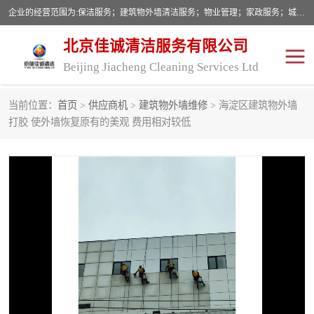
企业的经营范围为:保洁服务；建筑物外墙清洁服务；物业管理；家政服务；城市园林绿化；劳务分包；技术开发、技术转让、技术服务；销售保洁设备、卫生用品、化工产品（不含危险化学品及一类易制毒化学品）、日用品、办公设备、建筑材料、装饰材料；图文设计；清洁服务（不含餐具消毒）；中央空调维修；工程设计；施工总承包；专业承包。
北京佳诚清洁服务有限公司
Beijing Jiacheng Cleaning Services Ltd
当前位置：
首页
>
供应商机
>
建筑物外墙维修
> 海淀区建筑物外墙
外墙清洗
开荒保洁
打胶 使外墙恢复原有的美观 费用相对较低
开荒保洁
保洁服务
石材翻新
建筑物外墙维修