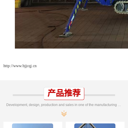
http://www.bjjcqj.cn
产品推荐
Development, design, production and sales in one of the manufacturing enterprises