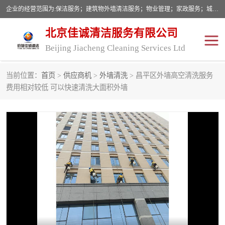
企业的经营范围为:保洁服务；建筑物外墙清洁服务；物业管理；家政服务；城市园林绿化；劳务分包；技术开发、技术转让、技术服务；销售保洁设备、卫生用品、化工产品（不含危险化学品及一类易制毒化学品）、日用品、办公设备、建筑材料、装饰材料；图文设计；清洁服务（不含餐具消毒）；中央空调维修；工程设计；施工总承包；专业承包。
北京佳诚清洁服务有限公司
Beijing Jiacheng Cleaning Services Ltd
当前位置：
首页
>
供应商机
>
外墙清洗
> 昌平区外墙高空清洗服务
外墙清洗
开荒保洁
费用相对较低 可以快速清洗大面积外墙
开荒保洁
保洁服务
石材翻新
建筑物外墙维修