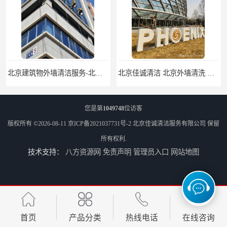
北京佳诚清洁 北京外墙清洗 北京开荒保洁 玻璃幕墙清洗
北京外墙清洗服务-北京开荒保洁亮化服务-北京物业清洁服务
您是第
1049748
位访客
版权所有 ©2026-08-11
京ICP备2021037731号-2
北京佳诚清洁服务有限公司
保留
所有权利.
技术支持：
八方资源网
免责声明
管理员入口
网站地图
北京高空作业保洁服务-北京物业管理公司-北京家政服务公司
外墙清洗-佳诚清洁-北京保洁-北京佳诚清洁服务有限公司
首页
产品分类
热线电话
在线咨询