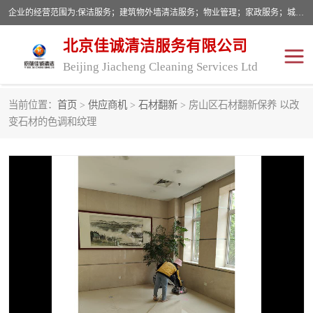
企业的经营范围为:保洁服务；建筑物外墙清洁服务；物业管理；家政服务；城市园林绿化；劳务分包；技术开发、技术转让、技术服务；销售保洁设备、卫生用品、化工产品（不含危险化学品及一类易制毒化学品）、日用品、办公设备、建筑材料、装饰材料；图文设计；清洁服务（不含餐具消毒）；中央空调维修；工程设计；施工总承包；专业承包。
北京佳诚清洁服务有限公司
Beijing Jiacheng Cleaning Services Ltd
当前位置：
首页
>
供应商机
>
石材翻新
> 房山区石材翻新保养 以改
外墙清洗
开荒保洁
变石材的色调和纹理
开荒保洁
保洁服务
石材翻新
建筑物外墙维修