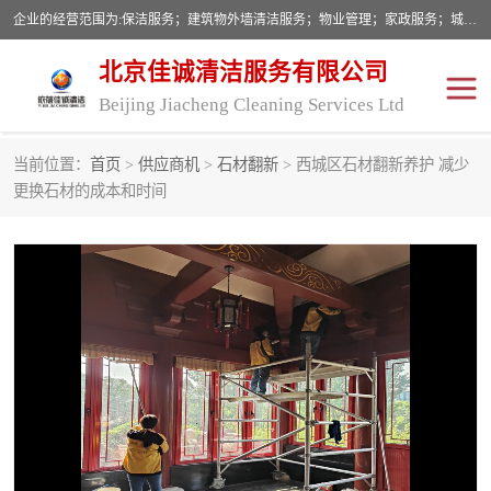
企业的经营范围为:保洁服务；建筑物外墙清洁服务；物业管理；家政服务；城市园林绿化；劳务分包；技术开发、技术转让、技术服务；销售保洁设备、卫生用品、化工产品（不含危险化学品及一类易制毒化学品）、日用品、办公设备、建筑材料、装饰材料；图文设计；清洁服务（不含餐具消毒）；中央空调维修；工程设计；施工总承包；专业承包。
北京佳诚清洁服务有限公司
Beijing Jiacheng Cleaning Services Ltd
当前位置：
首页
>
供应商机
>
石材翻新
> 西城区石材翻新养护 减少
外墙清洗
开荒保洁
更换石材的成本和时间
开荒保洁
保洁服务
石材翻新
建筑物外墙维修