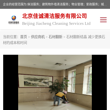
企业的经营范围为:保洁服务；建筑物外墙清洁服务；物业管理；家政服务；城市园林绿化；劳务分包；技术开发、技术转让、技术服务；销售保洁设备、卫生用品、化工产品（不含危险化学品及一类易制毒化学品）、日用品、办公设备、建筑材料、装饰材料；图文设计；清洁服务（不含餐具消毒）；中央空调维修；工程设计；施工总承包；专业承包。
北京佳诚清洁服务有限公司
Beijing Jiacheng Cleaning Services Ltd
当前位置：
首页
>
供应商机
>
石材翻新
> 石材翻新结晶 减少更换石
外墙清洗
开荒保洁
材的成本和时间
开荒保洁
保洁服务
石材翻新
建筑物外墙维修